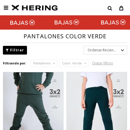

PANTALONES COLOR VERDE
Recientes
Quitar filtros
Filtrando por:
Pantalones
Color:
Verde