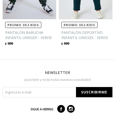
PROMO 3X2 KIDS
PROMO 3X2 KIDS
PANTALÓN BABUCHA
PANTALÓN DEPORTIVO
INFANTIL UNISSEX - VERDE
INFANTIL UNISSEX - VERDE
999
999
$
$
NEWSLETTER
¡Suscribite y recibí todas nuestras novedades!
SUSCRIBIRME



SIGUE A HERING