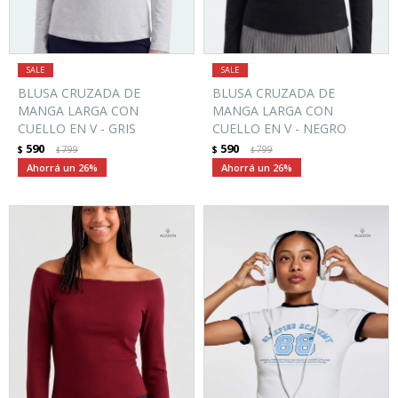
BLUSA CRUZADA DE
BLUSA CRUZADA DE
MANGA LARGA CON
MANGA LARGA CON
CUELLO EN V - GRIS
CUELLO EN V - NEGRO
590
590
$
799
$
799
$
$
26
26