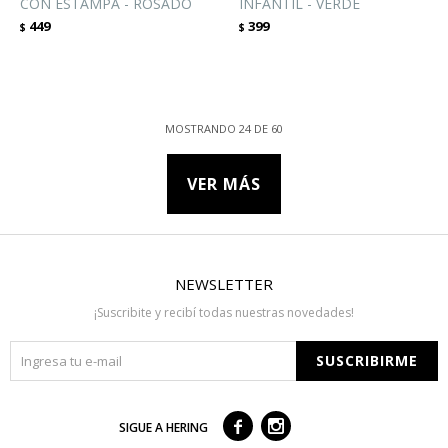
CON ESTAMPA - ROSADO
INFANTIL - VERDE
449
399
$
$
MOSTRANDO
24
DE
60
VER MÁS
NEWSLETTER
¡Suscribite y recibí todas nuestras novedades!
SUSCRIBIRME



SIGUE A HERING