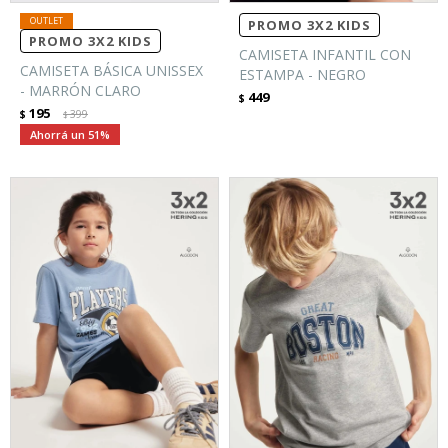
PROMO 3X2 KIDS
PROMO 3X2 KIDS
CAMISETA INFANTIL CON
CAMISETA BÁSICA UNISSEX
ESTAMPA - NEGRO
- MARRÓN CLARO
449
$
195
$
399
$
51