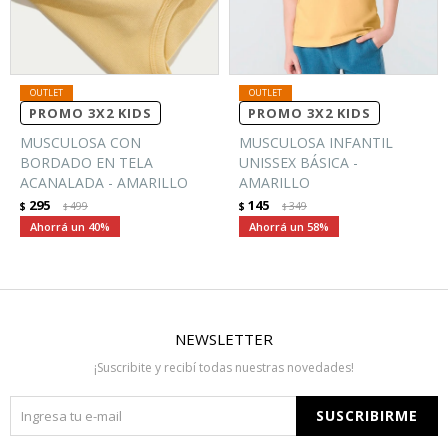
PROMO 3X2 KIDS
PROMO 3X2 KIDS
MUSCULOSA CON
MUSCULOSA INFANTIL
BORDADO EN TELA
UNISSEX BÁSICA -
ACANALADA - AMARILLO
AMARILLO
295
145
$
499
$
349
$
$
40
58
NEWSLETTER
¡Suscribite y recibí todas nuestras novedades!
SUSCRIBIRME