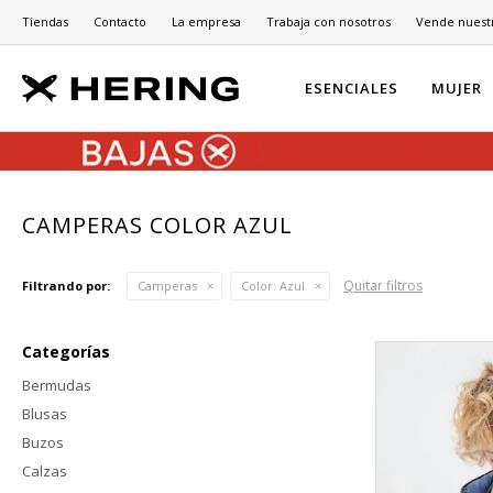
Tiendas
Contacto
La empresa
Trabaja con nosotros
Vende nuest
ESENCIALES
MUJER
CAMPERAS COLOR AZUL
Quitar filtros
Filtrando por:
Camperas
Color:
Azul
Categorías
Bermudas
Blusas
Buzos
Calzas