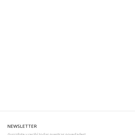
NEWSLETTER
¡Suscribite y recibí todas nuestras novedades!