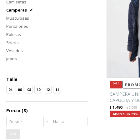
Camisetas
Camperas
Musculosas
Pantalones
Poleras
Shorts
Vestidos
Jeans
Talle
PROMO
04
06
08
10
12
14
CAMPERA UNI
CAPUCHA Y BO
1.490
$
2.099
$
Precio
($)
29
OK