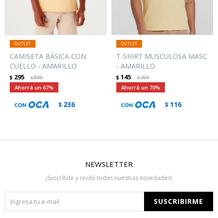
CAMISETA BÁSICA CON
T-SHIRT MUSCULOSA MASC
CUELLO - AMARILLO
- AMARILLO
295
145
$
899
$
499
$
$
67
70
236
116
$
$
NEWSLETTER
¡Suscribite y recibí todas nuestras novedades!
SUSCRIBIRME