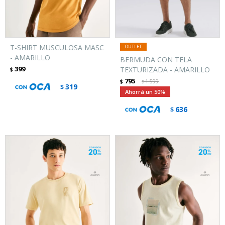
T-SHIRT MUSCULOSA MASC
- AMARILLO
BERMUDA CON TELA
399
TEXTURIZADA - AMARILLO
$
795
$
1.599
$
319
$
50
636
$