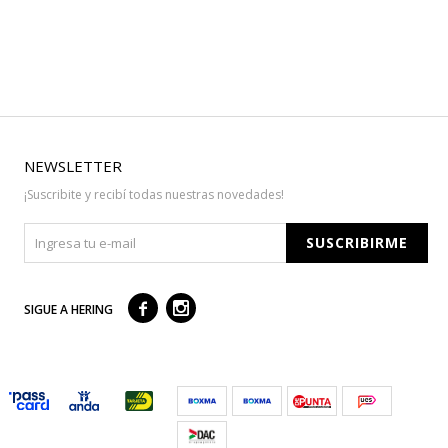
NEWSLETTER
¡Suscribite y recibí todas nuestras novedades!
SUSCRIBIRME



SIGUE A HERING