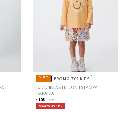
PROMO 3X2 KIDS
A -
BUZO INFANTIL CON ESTAMPA -
NARANJA
195
$
399
$
51