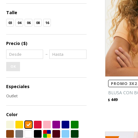
Talle
03
04
06
08
16
Precio
($)
OK
PROMO 3X2 
Especiales
BLUSA CON B
Outlet
449
$
Color