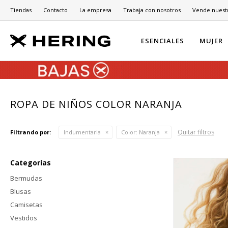
Tiendas
Contacto
La empresa
Trabaja con nosotros
Vende nuest
ESENCIALES
MUJER
ROPA DE NIÑOS COLOR NARANJA
Quitar filtros
Filtrando por:
Indumentaria
Color:
Naranja
Categorías
Bermudas
Blusas
Camisetas
Vestidos