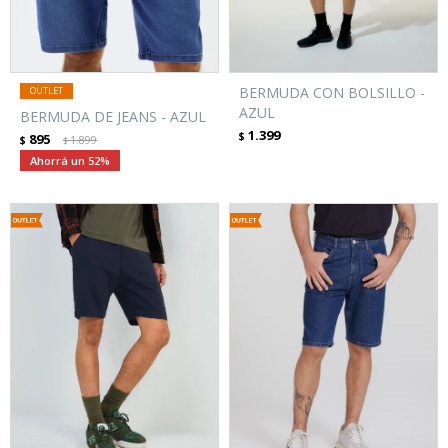
BERMUDA CON BOLSILLO -
AZUL
BERMUDA DE JEANS - AZUL
1.399
$
895
$
1.899
$
52