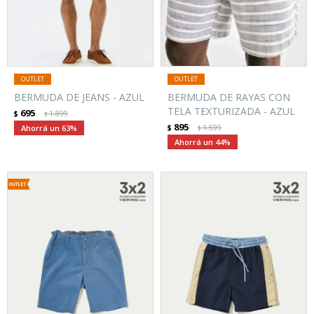
BERMUDA DE JEANS - AZUL
BERMUDA DE RAYAS CON
TELA TEXTURIZADA - AZUL
695
$
1.899
$
895
63
$
1.599
$
44