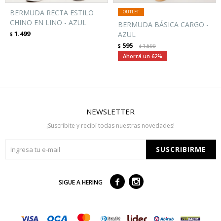
BERMUDA RECTA ESTILO
CHINO EN LINO - AZUL
BERMUDA BÁSICA CARGO -
1.499
AZUL
$
595
$
1.599
$
62
NEWSLETTER
¡Suscribite y recibí todas nuestras novedades!
SUSCRIBIRME



SIGUE A HERING