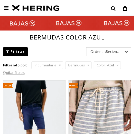

BERMUDAS COLOR AZUL
Recientes
Filtrando por:
Indumentaria
Bermudas
Color:
Azul
Quitar filtros