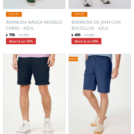
BERMUDA BÁSICA MODELO
BERMUDA DE JEAN CON
CHINO - AZUL
BOLSILLOS - AZUL
795
495
$
1.799
$
1.599
$
$
55
69