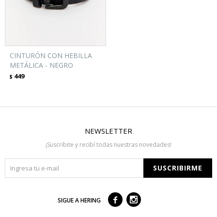
CINTURÓN CON HEBILLA
METÁLICA - NEGRO
449
$
NEWSLETTER
¡Suscribite y recibí todas nuestras novedades!
SUSCRIBIRME



SIGUE A HERING