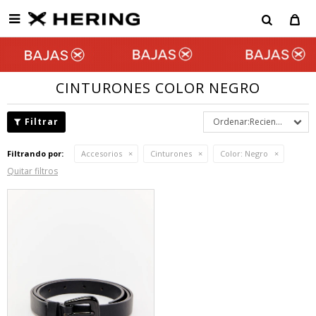

CINTURONES COLOR NEGRO
Recientes
Filtrando por:
Accesorios
Cinturones
Color:
Negro
Quitar filtros