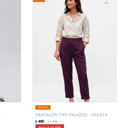
 -
PANTALÓN TIPO PALAZZO - VIOLETA
495
$
1.499
$
66