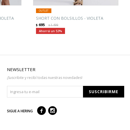
IOLETA
SHORT CON BOLSILLOS - VIOLETA
695
$
1.499
$
53
NEWSLETTER
¡Suscribite y recibí todas nuestras novedades!
SUSCRIBIRME



SIGUE A HERING