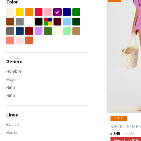
Color
Género
Hombre
Mujer
Niño
Niña
Línea
Básico
SHORT FEMEN
Moda
545
$
1.399
$
61