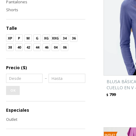
Pantalones
Shorts
Talle
XP
P
M
G
XG
XXG
34
36
38
40
42
44
46
04
06
Precio
($)
BLUSA BÁSIC
CUELLO EN V 
OK
799
$
Especiales
Outlet