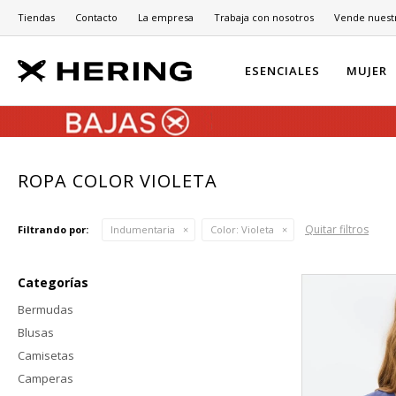
Tiendas
Contacto
La empresa
Trabaja con nosotros
Vende nuest
ESENCIALES
MUJER
ROPA COLOR VIOLETA
Quitar filtros
Filtrando por:
Indumentaria
Color:
Violeta
Categorías
Bermudas
Blusas
Camisetas
Camperas