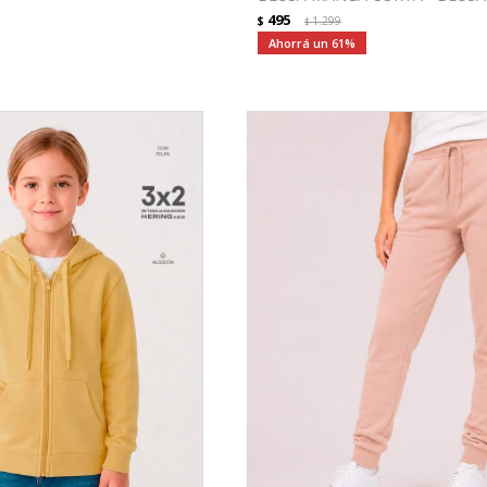
495
$
1.299
$
61