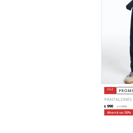
PROMO
PANTALONES 
990
$
1.999
$
50