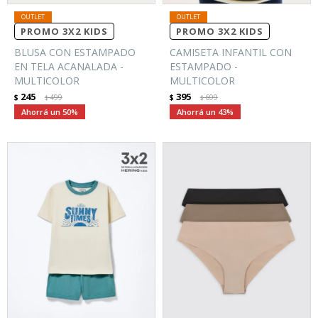
PROMO 3X2 KIDS
PROMO 3X2 KIDS
BLUSA CON ESTAMPADO
CAMISETA INFANTIL CON
EN TELA ACANALADA -
ESTAMPADO -
MULTICOLOR
MULTICOLOR
245
395
$
499
$
699
$
$
50
43