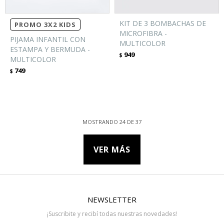
KIT DE 3 BOMBACHAS DE
PROMO 3X2 KIDS
MICROFIBRA -
PIJAMA INFANTIL CON
MULTICOLOR
ESTAMPA Y BERMUDA -
949
$
MULTICOLOR
749
$
MOSTRANDO
24
DE
37
VER MÁS
NEWSLETTER
¡Suscribite y recibí todas nuestras novedades!