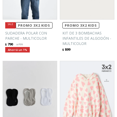
PROMO 3X2 KIDS
PROMO 3X2 KIDS
SUDADERA POLAR CON
KIT DE 3 BOMBACHAS
PARCHE - MULTICOLOR
INFANTILES DE ALGODÓN -
MULTICOLOR
790
$
799
$
899
1
$