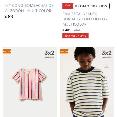
KIT CON 3 BOMBACHAS DE
PROMO 3X2 KIDS
ALGODÓN - MULTICOLOR
CAMISETA INFANTIL
949
$
BORDADA CON CUELLO -
MULTICOLOR
490
$
749
$
34