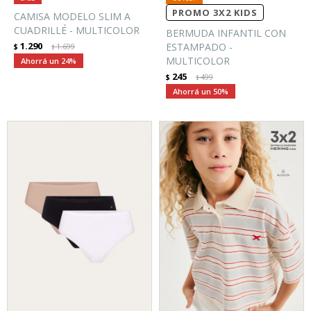
PROMO 3X2 KIDS
CAMISA MODELO SLIM A
CUADRILLÉ - MULTICOLOR
BERMUDA INFANTIL CON
1.290
ESTAMPADO -
$
1.699
$
MULTICOLOR
24
245
$
499
$
50