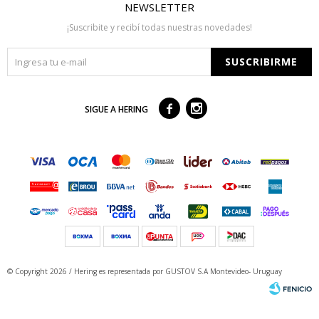
NEWSLETTER
¡Suscribite y recibí todas nuestras novedades!
SUSCRIBIRME



SIGUE A HERING
© Copyright 2026 / Hering
es representada por GUSTOV S.A Montevideo- Uruguay