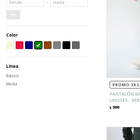
OK
Color
Línea
Básico
Moda
PROMO 3X2 
PANTALÓN BA
UNISSEX - VE
999
$