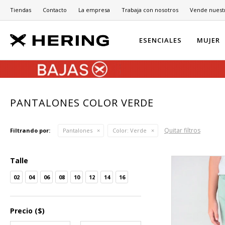
Tiendas
Contacto
La empresa
Trabaja con nosotros
Vende nuest
ESENCIALES
MUJER
PANTALONES COLOR VERDE
Quitar filtros
Filtrando por:
Pantalones
Color:
Verde
Talle
02
04
06
08
10
12
14
16
Precio
($)