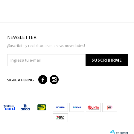
NEWSLETTER
¡Suscribite y recibí todas nuestras novedades!
SUSCRIBIRME



SIGUE A HERING