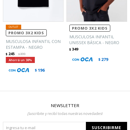
PROMO 3X2 KIDS
PROMO 3X2 KIDS
MUSCULOSA INFANTIL
MUSCULOSA INFANTIL CON
UNISSEX BÁSICA - NEGRO
ESTAMPA - NEGRO
349
$
245
$
399
$
279
$
38
196
$
NEWSLETTER
¡Suscribite y recibí todas nuestras novedades!
SUSCRIBIRME