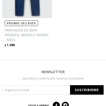
PROMO 3X2 KIDS
PANTALÓN DE JEAN
INFANTIL MODELO SKINNY
- AZUL
1.399
$
NEWSLETTER
¡Suscribite y recibí todas nuestras novedades!
SUSCRIBIRME



SIGUE A HERING