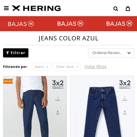

JEANS COLOR AZUL
Recientes
Quitar filtros
Filtrando por:
Jeans
Color:
Azul