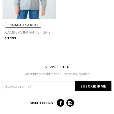
PROMO 3X2 KIDS
CAMPERA INFANTIL - GRIS
1.199
$
NEWSLETTER
¡Suscribite y recibí todas nuestras novedades!
SUSCRIBIRME



SIGUE A HERING