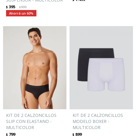
395
$
999
$
60
KIT DE 2 CALZONCILLOS
KIT DE 2 CALZONCILLOS
SLIP CON ELASTANO -
MODELO BOXER -
MULTICOLOR
MULTICOLOR
799
899
$
$