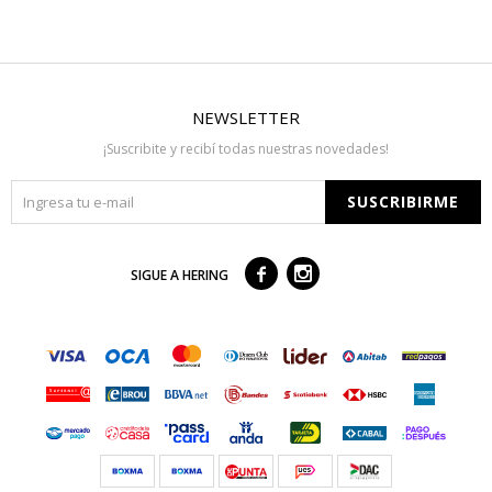
NEWSLETTER
¡Suscribite y recibí todas nuestras novedades!
SUSCRIBIRME



SIGUE A HERING