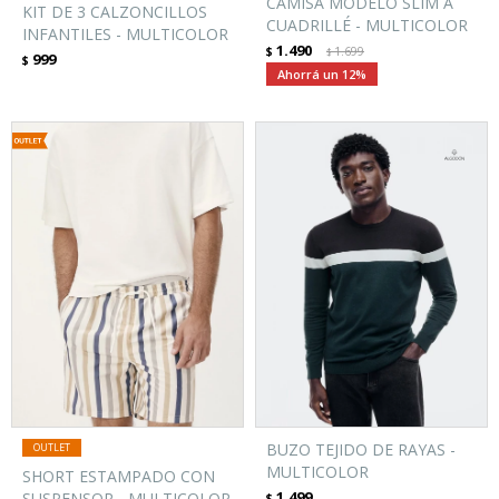
CAMISA MODELO SLIM A
KIT DE 3 CALZONCILLOS
CUADRILLÉ - MULTICOLOR
INFANTILES - MULTICOLOR
1.490
$
1.699
$
999
$
12
BUZO TEJIDO DE RAYAS -
MULTICOLOR
SHORT ESTAMPADO CON
1.499
SUSPENSOR - MULTICOLOR
$