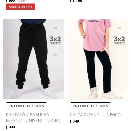
690
1.199
$
849
$
$
18
PROMO 3X2 KIDS
PROMO 3X2 KIDS
PANTALÓN BABUCHA
CALZA INFANTIL - NEGRO
INFANTIL UNISSEX - NEGRO
549
$
999
$