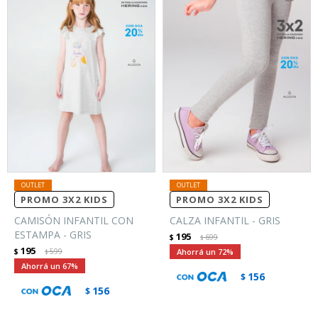
PROMO 3X2 KIDS
PROMO 3X2 KIDS
CAMISÓN INFANTIL CON
CALZA INFANTIL - GRIS
ESTAMPA - GRIS
195
$
699
$
195
$
599
72
$
67
156
$
156
$