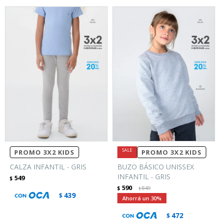
PROMO 3X2 KIDS
PROMO 3X2 KIDS
CALZA INFANTIL - GRIS
BUZO BÁSICO UNISSEX
INFANTIL - GRIS
549
$
590
$
849
$
439
$
30
472
$