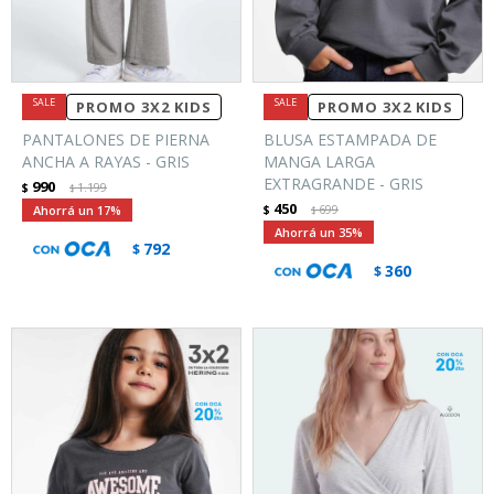
PROMO 3X2 KIDS
PROMO 3X2 KIDS
PANTALONES DE PIERNA
BLUSA ESTAMPADA DE
ANCHA A RAYAS - GRIS
MANGA LARGA
EXTRAGRANDE - GRIS
990
$
1.199
$
450
17
$
699
$
35
792
$
360
$