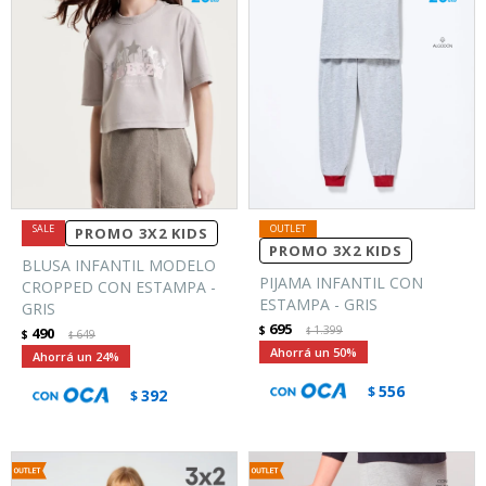
PROMO 3X2 KIDS
PROMO 3X2 KIDS
BLUSA INFANTIL MODELO
PIJAMA INFANTIL CON
CROPPED CON ESTAMPA -
ESTAMPA - GRIS
GRIS
695
$
1.399
490
$
$
649
$
50
24
556
$
392
$