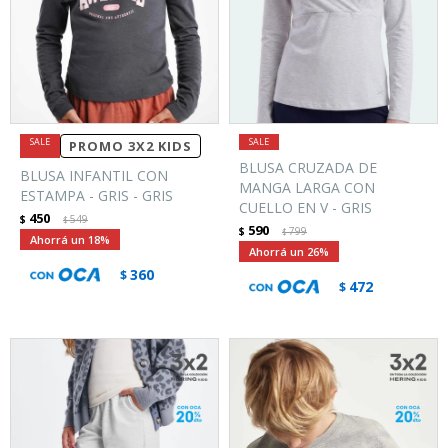
PROMO 3X2 KIDS
BLUSA CRUZADA DE
BLUSA INFANTIL CON
MANGA LARGA CON
ESTAMPA - GRIS - GRIS
CUELLO EN V - GRIS
450
$
549
$
590
$
799
$
18
26
360
$
472
$