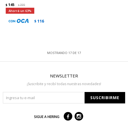
145
$
399
$
63
116
$
MOSTRANDO
17
DE
17
NEWSLETTER
¡Suscribite y recibí todas nuestras novedades!
SUSCRIBIRME



SIGUE A HERING