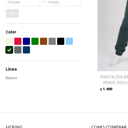
OK
Color
Línea
PANTALÓN BA
Básico
- VERDE OSC
1.499
$
HERING
COMO COMPRAR