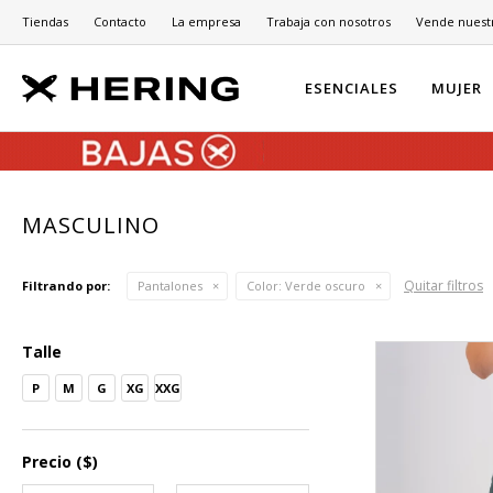
Tiendas
Contacto
La empresa
Trabaja con nosotros
Vende nuest
ESENCIALES
MUJER
MASCULINO
Quitar filtros
Filtrando por:
Pantalones
Color:
Verde oscuro
Talle
P
M
G
XG
XXG
Precio
($)