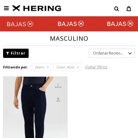

MASCULINO
Recientes
Quitar filtros
Filtrando por:
Jeans
Color:
Azul