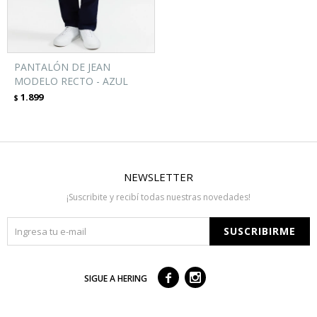
PANTALÓN DE JEAN
MODELO RECTO - AZUL
1.899
$
NEWSLETTER
¡Suscribite y recibí todas nuestras novedades!
SUSCRIBIRME



SIGUE A HERING