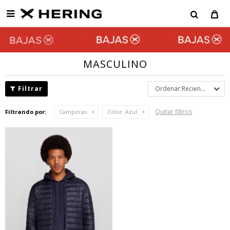

MASCULINO
Recientes
Quitar filtros
Filtrando por:
Camperas
Color:
Azul