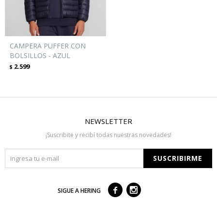
CAMPERA PUFFER CON
BOLSILLOS - AZUL
2.599
$
NEWSLETTER
¡Suscribite y recibí todas nuestras novedades!
SUSCRIBIRME



SIGUE A HERING