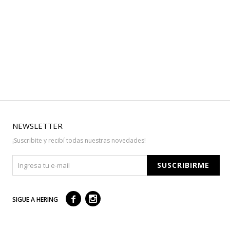
NEWSLETTER
¡Suscribite y recibí todas nuestras novedades!
SUSCRIBIRME



SIGUE A HERING