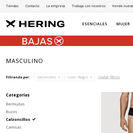
Tiendas
Contacto
La empresa
Trabaja con nosotros
Vende nuest
ESENCIALES
MUJER
MASCULINO
Quitar filtros
Filtrando por:
Calzoncillos
Color:
Negro
Categorías
Bermudas
Buzos
Calzoncillos
Camisas