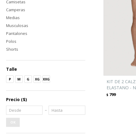
Camisetas
Camperas
Medias
Musculosas
Pantalones
Polos
Shorts
Talle
P
M
G
XG
XXG
KIT DE 2 CAL
ELASTANO - 
799
$
Precio
($)
OK