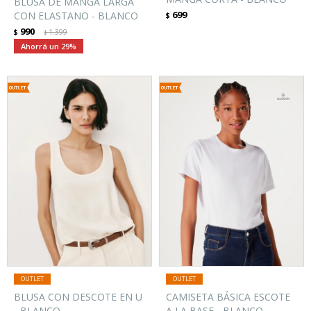
BLUSA DE MANGA LARGA
699
CON ELASTANO - BLANCO
$
990
$
1.399
$
29
BLUSA CON DESCOTE EN U
CAMISETA BÁSICA ESCOTE
- BLANCO
A LA BASE - BLANCO