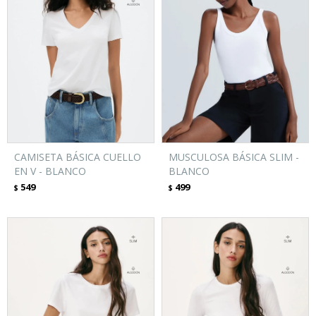
CAMISETA BÁSICA CUELLO
MUSCULOSA BÁSICA SLIM -
EN V - BLANCO
BLANCO
549
499
$
$