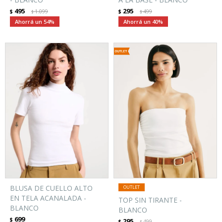
495
295
$
1.099
$
499
$
$
54
40
BLUSA DE CUELLO ALTO
EN TELA ACANALADA -
TOP SIN TIRANTE -
BLANCO
BLANCO
699
$
295
$
499
$