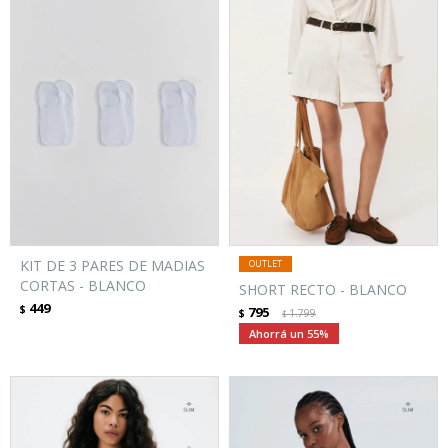
KIT DE 3 PARES DE MADIAS
CORTAS - BLANCO
SHORT RECTO - BLANCO
449
$
795
$
1.799
$
55