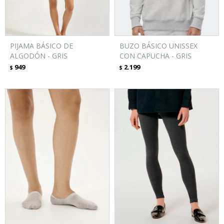
PIJAMA BÁSICO DE
BUZO BÁSICO UNISSEX
ALGODÓN - GRIS
CON CAPUCHA - GRIS
949
2.199
$
$