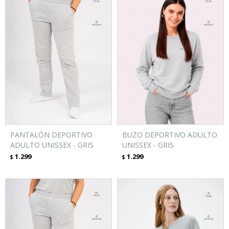
PANTALÓN DEPORTIVO
BUZO DEPORTIVO ADULTO
ADULTO UNISSEX - GRIS
UNISSEX - GRIS
1.299
1.299
$
$