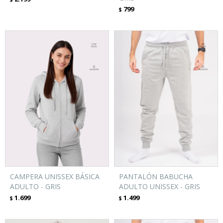
799
$
CAMPERA UNISSEX BÁSICA
PANTALÓN BABUCHA
ADULTO - GRIS
ADULTO UNISSEX - GRIS
1.699
1.499
$
$