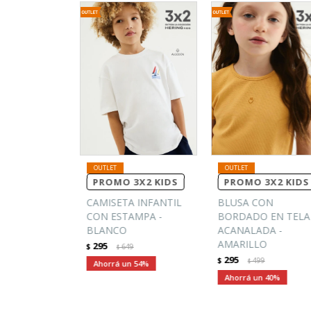
PROMO 3X2 KIDS
PROMO 3X2 KIDS
CAMISETA INFANTIL
BLUSA CON
CON ESTAMPA -
BORDADO EN TELA
BLANCO
ACANALADA -
AMARILLO
295
$
649
$
295
$
499
$
54
40