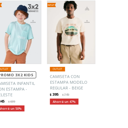
PROMO 3X2 KIDS
CAMISETA CON
ESTAMPA MODELO
AMISETA INFANTIL
REGULAR - BEIGE
ON ESTAMPA -
395
ELESTE
$
749
$
345
699
47
$
50