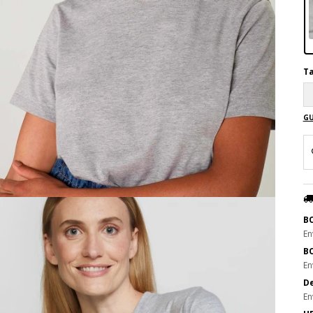
Ta
GU
B
En
B
En
De
En