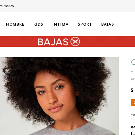
ra marca
HOMBRE
KIDS
INTIMA
SPORT
BAJAS
C
-
$
F
Va