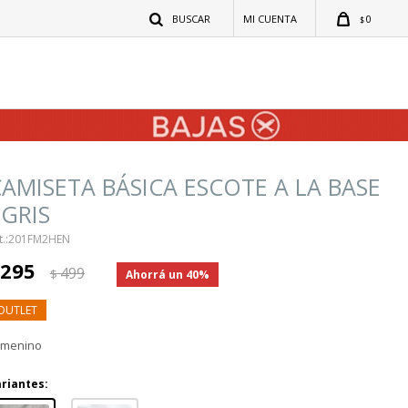
0
$
AMISETA BÁSICA ESCOTE A LA BASE
 GRIS
201FM2HEN
295
499
$
40
emenino
riantes: