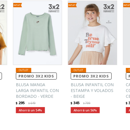
PROMO 3X2 KIDS
PROMO 3X2 KIDS
BLUSA MANGA
BLUSA INFANTIL CON
C
LARGA INFANTIL CON
ESTAMPA Y VOLADOS
C
BORDADO - VERDE
- BEIGE
C
295
345
$
649
$
799
$
$
$
54
56