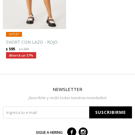
SHORT CON LAZO - ROJO
595
$
1.399
$
57
NEWSLETTER
¡Suscribite y recibí todas nuestras novedades!
SUSCRIBIRME



SIGUE A HERING