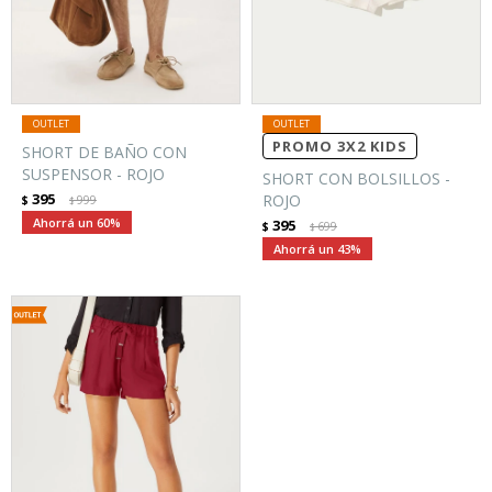
PROMO 3X2 KIDS
SHORT DE BAÑO CON
SUSPENSOR - ROJO
SHORT CON BOLSILLOS -
395
ROJO
$
999
$
60
395
$
699
$
43