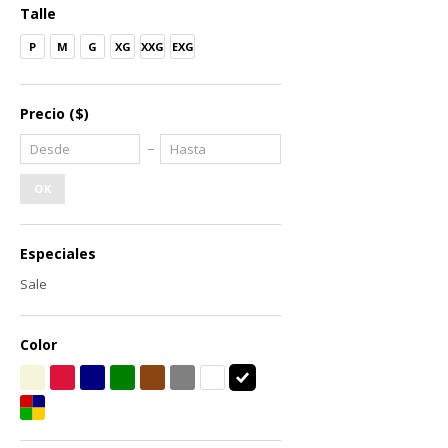
Talle
P
M
G
XG
XXG
EXG
Precio
($)
OK
Especiales
Sale
Color