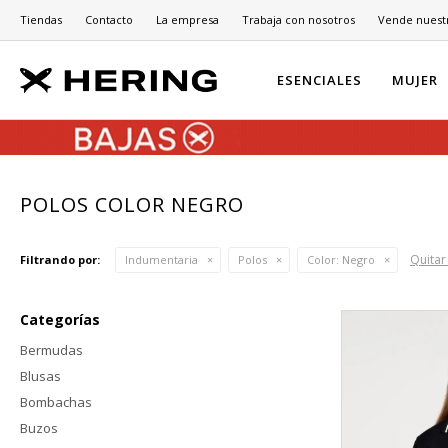
Tiendas
Contacto
La empresa
Trabaja con nosotros
Vende nuest
ESENCIALES
MUJER
POLOS COLOR NEGRO
Quitar 
Filtrando por:
Indumentaria
Polos
Color:
Negro
Categorías
Bermudas
Blusas
Bombachas
Buzos