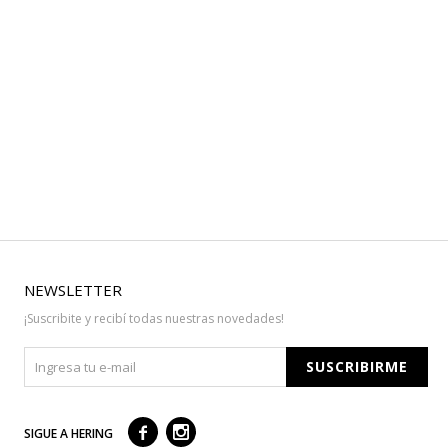
NEWSLETTER
¡Suscribite y recibí todas nuestras novedades!
SUSCRIBIRME



SIGUE A HERING