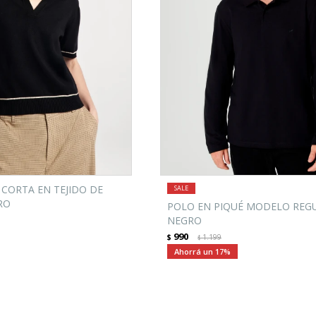
CORTA EN TEJIDO DE
RO
POLO EN PIQUÉ MODELO REGU
NEGRO
990
$
1.199
$
17