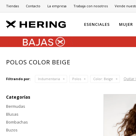
Tiendas
Contacto
La empresa
Trabaja con nosotros
Vende nuest
ESENCIALES
MUJER
POLOS COLOR BEIGE
Quitar 
Filtrando por:
Indumentaria
Polos
Color:
Beige
Categorías
Bermudas
Blusas
Bombachas
Buzos