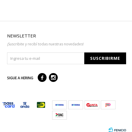
NEWSLETTER
¡Suscribite y recibí todas nuestras novedades!
SUSCRIBIRME



SIGUE A HERING