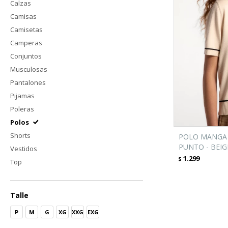
Calzas
Camisas
Camisetas
Camperas
Conjuntos
Musculosas
Pantalones
Pijamas
Poleras
Polos
Shorts
POLO MANGA 
PUNTO - BEIG
Vestidos
1.299
$
Top
Talle
P
M
G
XG
XXG
EXG