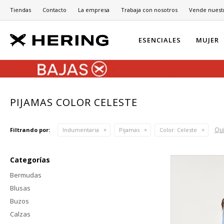
Tiendas
Contacto
La empresa
Trabaja con nosotros
Vende nuest
ESENCIALES
MUJER
PIJAMAS COLOR CELESTE
Qui
Filtrando por:
Indumentaria
Pijamas
Color:
Celeste
Categorías
Bermudas
Blusas
Buzos
Calzas