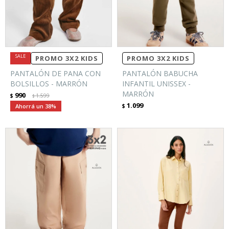
PROMO 3X2 KIDS
PROMO 3X2 KIDS
PANTALÓN DE PANA CON
PANTALÓN BABUCHA
BOLSILLOS - MARRÓN
INFANTIL UNISSEX -
MARRÓN
990
$
1.599
$
1.099
38
$