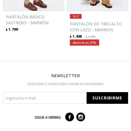
PANTALÓN BÁSICO
SASTRERO - MARRÓN
PANTALÓN DE TIRO ALTO
1.799
CON LAZO - MARRON
$
1.490
$
2.399
$
37
NEWSLETTER
¡Suscribite y recibí todas nuestras novedades!
SUSCRIBIRME



SIGUE A HERING