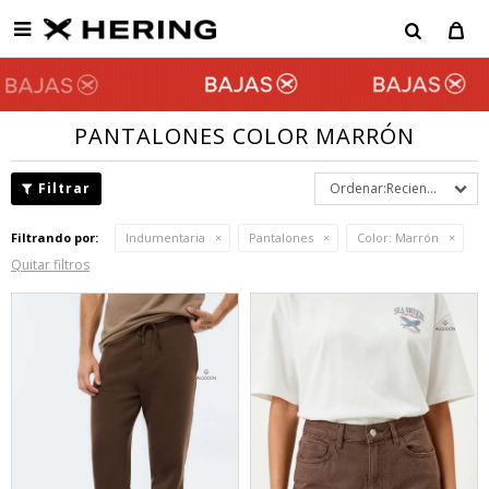

PANTALONES COLOR MARRÓN
Recientes
Filtrando por:
Indumentaria
Pantalones
Color:
Marrón
Quitar filtros