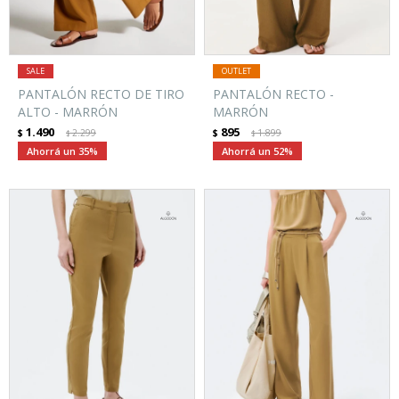
PANTALÓN RECTO DE TIRO
PANTALÓN RECTO -
ALTO - MARRÓN
MARRÓN
1.490
895
$
2.299
$
1.899
$
$
35
52