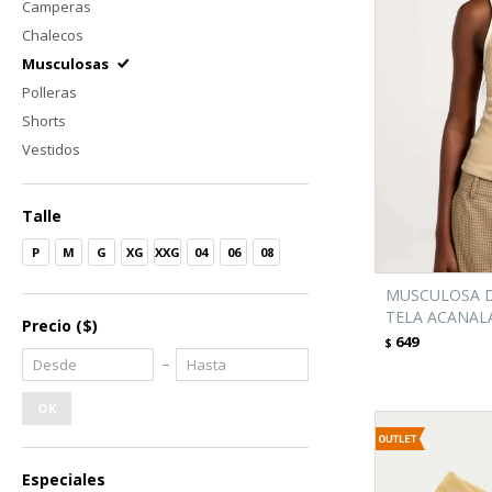
Camperas
Chalecos
Musculosas
Polleras
Shorts
Vestidos
Talle
P
M
G
XG
XXG
04
06
08
MUSCULOSA D
TELA ACANAL
Precio
($)
649
$
OK
Especiales