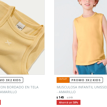
O 3X2 KIDS
PROMO 3X2 KIDS
CON BORDADO EN TELA
MUSCULOSA INFANTIL UNISSE
 AMARILLO
- AMARILLO
145
$
349
$
58