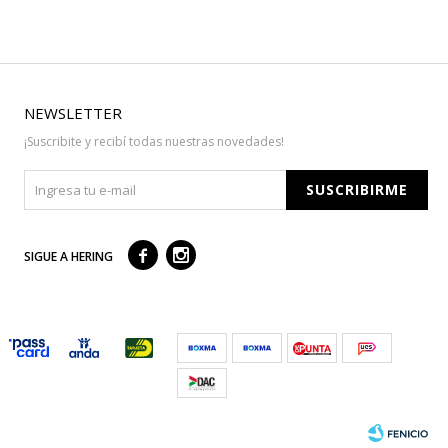
NEWSLETTER
¡Suscribite y recibí todas nuestras novedades!
SUSCRIBIRME



SIGUE A HERING