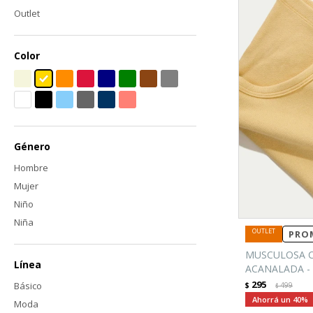
Outlet
Color
Género
Hombre
Mujer
Niño
Niña
PROM
MUSCULOSA 
Línea
ACANALADA -
295
Básico
$
499
$
40
Moda