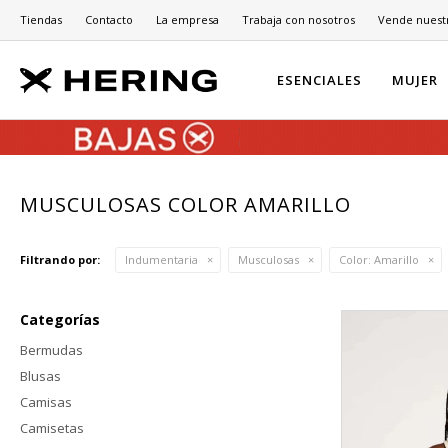
Tiendas
Contacto
La empresa
Trabaja con nosotros
Vende nuest
ESENCIALES
MUJER
MUSCULOSAS COLOR AMARILLO
Filtrando por:
Indumentaria
Musculosas
Color:
Amarillo
Categorías
Bermudas
Blusas
Camisas
Camisetas