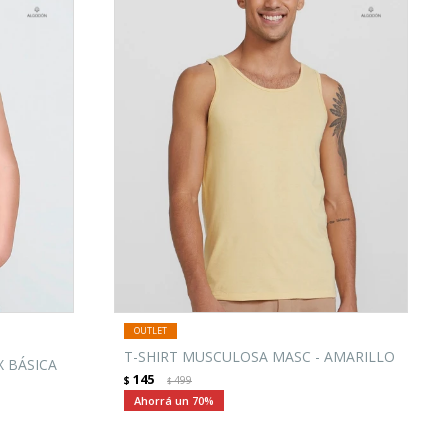
T-SHIRT MUSCULOSA MASC - AMARILLO
X BÁSICA
145
$
499
$
70