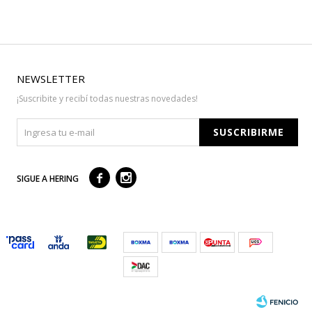
NEWSLETTER
¡Suscribite y recibí todas nuestras novedades!
SUSCRIBIRME



SIGUE A HERING