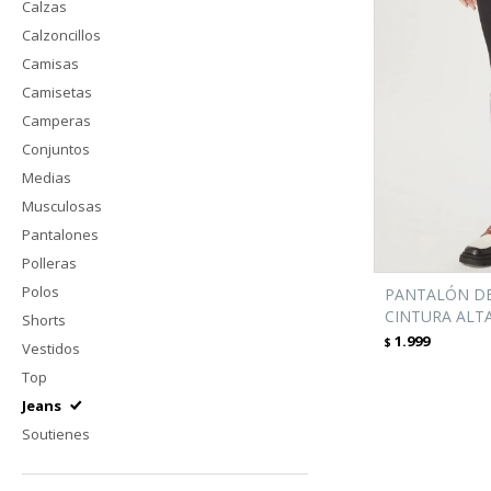
Calzas
Calzoncillos
Camisas
Camisetas
Camperas
Conjuntos
Medias
Musculosas
Pantalones
Polleras
Polos
PANTALÓN DE
CINTURA ALT
Shorts
1.999
$
Vestidos
Top
Jeans
Soutienes