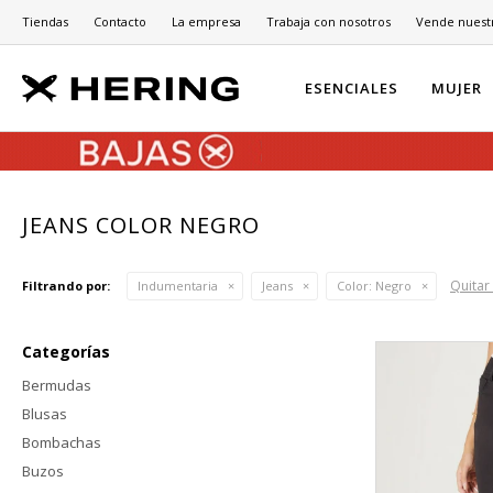
Tiendas
Contacto
La empresa
Trabaja con nosotros
Vende nuest
ESENCIALES
MUJER
JEANS COLOR NEGRO
Quitar 
Filtrando por:
Indumentaria
Jeans
Color:
Negro
Categorías
Bermudas
Blusas
Bombachas
Buzos