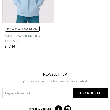
PROMO 3X2 KIDS
CAMPERA INFANTIL -
CELESTE
1.199
$
NEWSLETTER
¡Suscribite y recibí todas nuestras novedades!
SUSCRIBIRME



SIGUE A HERING