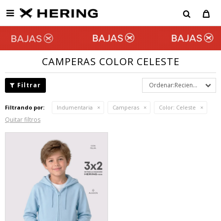

CAMPERAS COLOR CELESTE
Recientes
Filtrando por:
Indumentaria
Camperas
Color:
Celeste
Quitar filtros