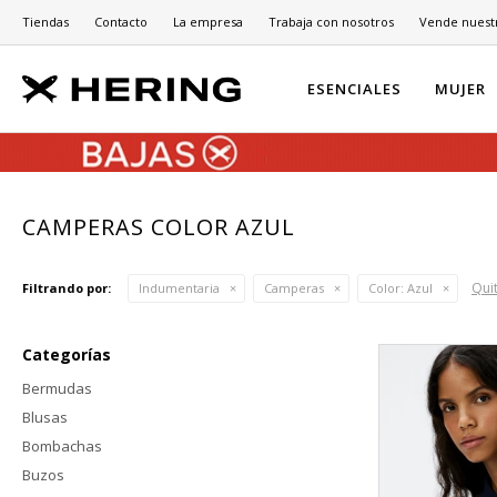
Tiendas
Contacto
La empresa
Trabaja con nosotros
Vende nuest
ESENCIALES
MUJER
CAMPERAS COLOR AZUL
Quit
Filtrando por:
Indumentaria
Camperas
Color:
Azul
Categorías
Bermudas
Blusas
Bombachas
Buzos