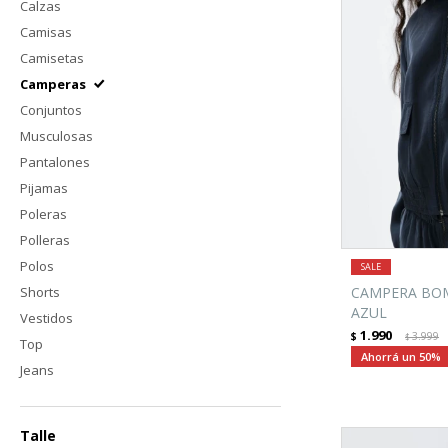
Calzas
Camisas
Camisetas
Camperas
Conjuntos
Musculosas
Pantalones
Pijamas
Poleras
Polleras
Polos
Shorts
CAMPERA BOM
AZUL
Vestidos
1.990
$
3.999
$
Top
50
Jeans
Talle