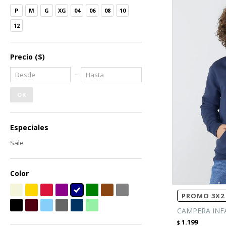
P
M
G
XG
04
06
08
10
12
Precio
($)
OK
Especiales
Sale
Color
PROMO 3X2 
CAMPERA INFA
1.199
$