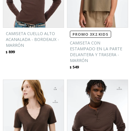
CAMISETA CUELLO ALTO
PROMO 3X2 KIDS
ACANALADA - BORDEAUX -
CAMISETA CON
MARRÓN
ESTAMPADO EN LA PARTE
899
$
DELANTERA Y TRASERA -
MARRÓN
549
$