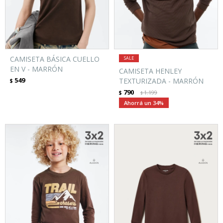
CAMISETA BÁSICA CUELLO
EN V - MARRÓN
CAMISETA HENLEY
549
TEXTURIZADA - MARRÓN
$
790
$
1.199
$
34