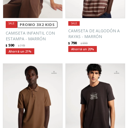
PROMO 3X2 KIDS
CAMISETA DE ALGODÓN A
CAMISETA INFANTIL CON
RAYAS - MARRÓN
ESTAMPA - MARRÓN
790
$
999
$
590
$
749
$
20
21