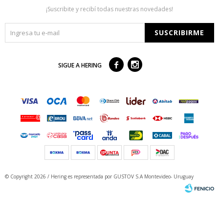
¡Suscribite y recibí todas nuestras novedades!
SUSCRIBIRME



SIGUE A HERING
© Copyright 2026 / Hering
es representada por GUSTOV S.A Montevideo- Uruguay