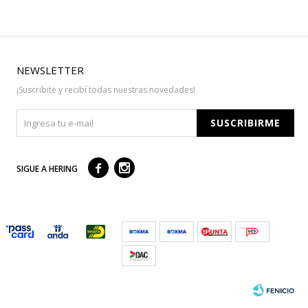
NEWSLETTER
¡Suscribite y recibí todas nuestras novedades!
SUSCRIBIRME



SIGUE A HERING