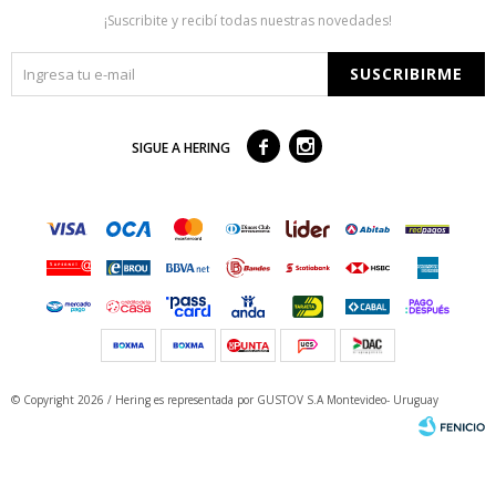
¡Suscribite y recibí todas nuestras novedades!
SUSCRIBIRME



SIGUE A HERING
© Copyright 2026 / Hering
es representada por GUSTOV S.A Montevideo- Uruguay