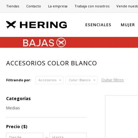
Tiendas
Contacto
La empresa
Trabaja con nosotros
Vende nuest
ESENCIALES
MUJER
ACCESORIOS COLOR BLANCO
Quitar filtros
Filtrando por:
Accesorios
Color:
Blanco
Categorías
Medias
Precio
($)