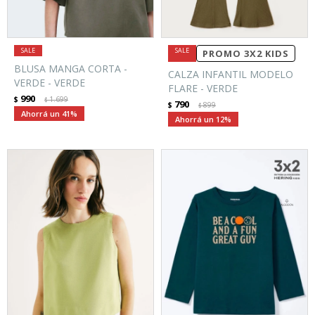
PROMO 3X2 KIDS
BLUSA MANGA CORTA -
CALZA INFANTIL MODELO
VERDE - VERDE
FLARE - VERDE
990
$
1.699
$
790
$
899
$
41
12