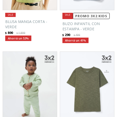
PROMO 3X2 KIDS
BLUSA MANGA CORTA -
BUZO INFANTIL CON
VERDE
ESTAMPA - VERDE
890
$
1.899
$
290
$
499
$
53
41