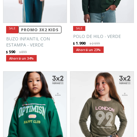
PROMO 3X2 KIDS
POLO DE HILO - VERDE
BUZO INFANTIL CON
1.990
$
2.599
ESTAMPA - VERDE
$
23
590
$
899
$
34