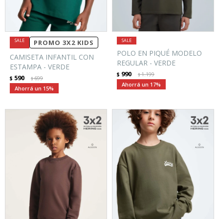
PROMO 3X2 KIDS
POLO EN PIQUÉ MODELO
CAMISETA INFANTIL CON
REGULAR - VERDE
ESTAMPA - VERDE
990
$
1.199
$
590
$
699
$
17
15