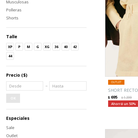
Musculosas
Polleras
Shorts
Talle
XP
P
M
G
XG
36
40
42
44
Precio
($)
SHORT RECTO
695
$
1.399
OK
$
50
Especiales
Sale
Outlet