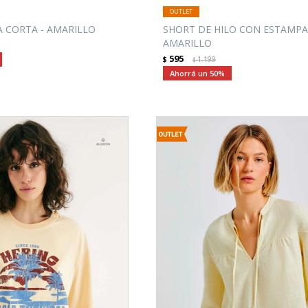
 CORTA - AMARILLO
SHORT DE HILO CON ESTAMPA
AMARILLO
595
$
1.199
$
50