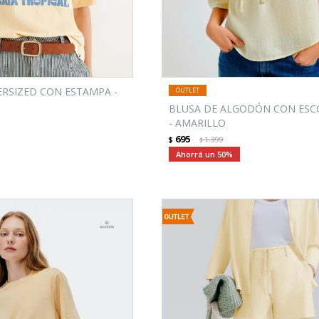
ERSIZED CON ESTAMPA -
BLUSA DE ALGODÓN CON ESC
- AMARILLO
695
$
1.399
$
50