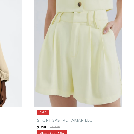
SHORT SASTRE - AMARILLO
790
$
1.699
$
53