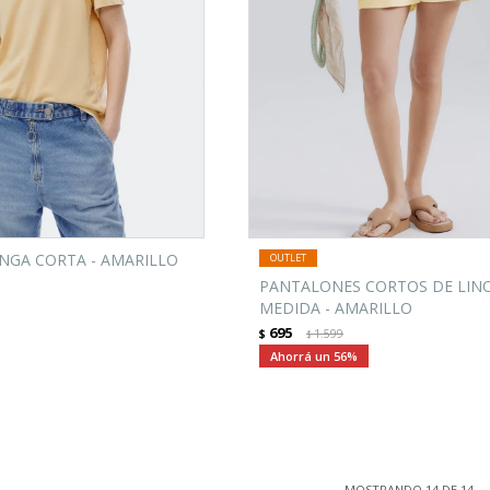
NGA CORTA - AMARILLO
PANTALONES CORTOS DE LIN
MEDIDA - AMARILLO
695
$
1.599
$
56
MOSTRANDO
14
DE
14