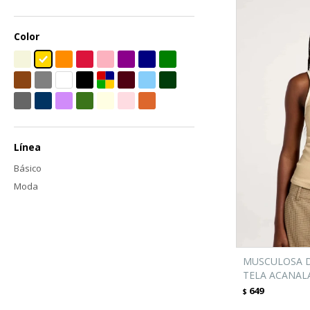
Color
Línea
Básico
Moda
MUSCULOSA D
TELA ACANAL
649
$