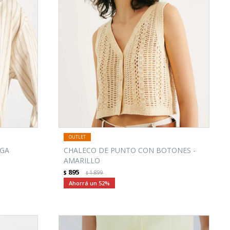
NGA
CHALECO DE PUNTO CON BOTONES -
AMARILLO
895
$
1.899
$
52