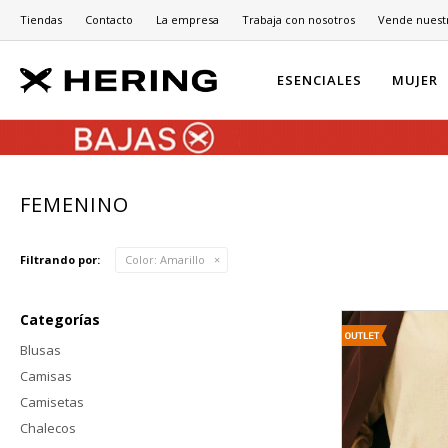
Tiendas
Contacto
La empresa
Trabaja con nosotros
Vende nuest
ESENCIALES
MUJER
FEMENINO
Filtrando por:
Color:
Amarillo
Categorías
Blusas
Camisas
Camisetas
Chalecos