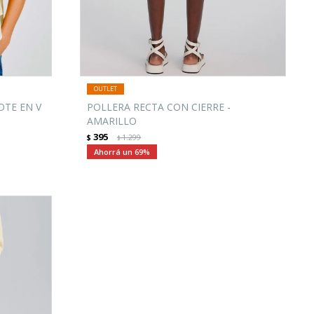
OTE EN V
POLLERA RECTA CON CIERRE -
AMARILLO
395
$
1.299
$
69