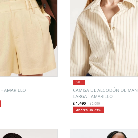
 - AMARILLO
CAMISA DE ALGODÓN DE MA
LARGA - AMARILLO
1.490
$
2.099
$
29