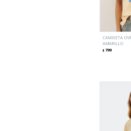
CAMISETA OV
AMARILLO
799
$