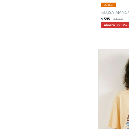
BLUSA MANGA
595
$
1.399
$
57