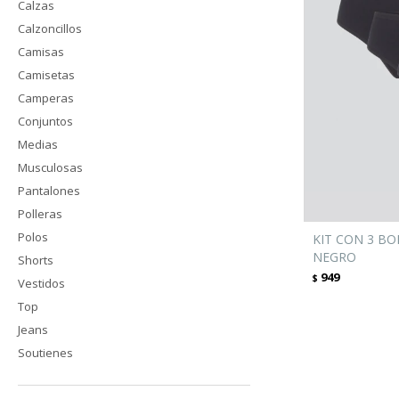
Calzas
Calzoncillos
Camisas
Camisetas
Camperas
Conjuntos
Medias
Musculosas
Pantalones
Polleras
Polos
KIT CON 3 B
NEGRO
Shorts
949
$
Vestidos
Top
Jeans
Soutienes