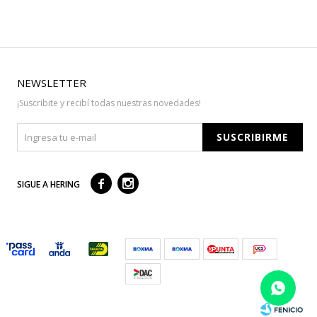
NEWSLETTER
¡Suscribite y recibí todas nuestras novedades!
SUSCRIBIRME



SIGUE A HERING