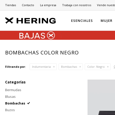
Tiendas
Contacto
La empresa
Trabaja con nosotros
Vende nuest
ESENCIALES
MUJER
BOMBACHAS COLOR NEGRO
Filtrando por:
Indumentaria
Bombachas
Color:
Negro
Categorías
Bermudas
Blusas
Bombachas
Buzos