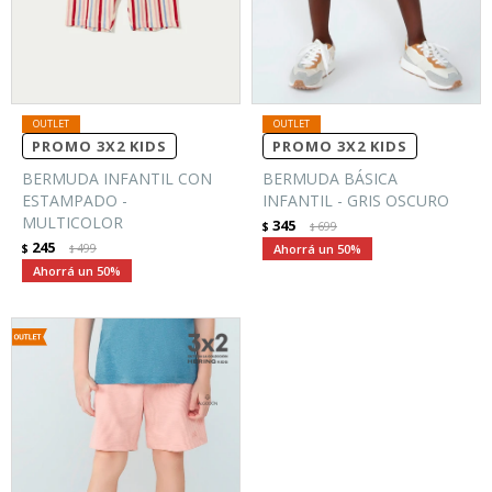
PROMO 3X2 KIDS
PROMO 3X2 KIDS
BERMUDA INFANTIL CON
BERMUDA BÁSICA
ESTAMPADO -
INFANTIL - GRIS OSCURO
MULTICOLOR
345
$
699
$
245
$
499
50
$
50