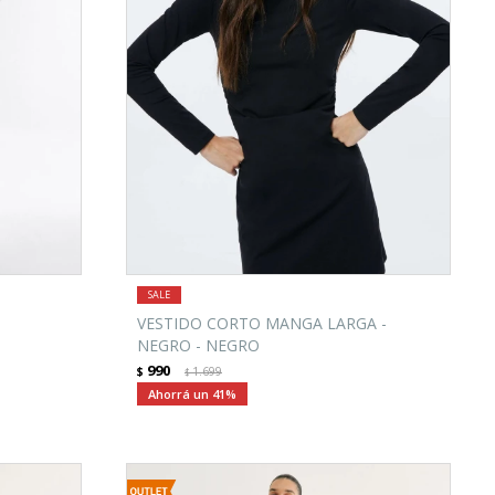
VESTIDO CORTO MANGA LARGA -
NEGRO - NEGRO
990
$
1.699
$
41