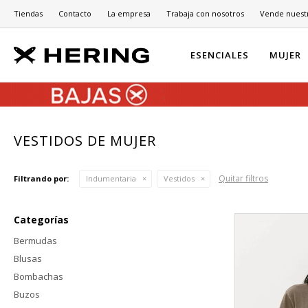
Tiendas
Contacto
La empresa
Trabaja con nosotros
Vende nuest
ESENCIALES
MUJER
VESTIDOS DE MUJER
Quitar filtros
Filtrando por:
Indumentaria
Vestidos
Categorías
Bermudas
Blusas
Bombachas
Buzos