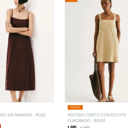
GO SIN MANGAS - ROJO
VESTIDO CORTO CON ESCOTE
CUADRADO - BEIGE
695
$
1.899
$