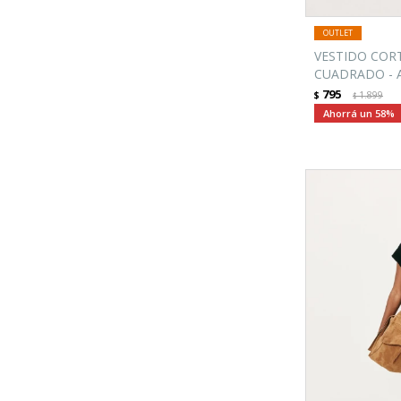
VESTIDO COR
CUADRADO - 
795
$
1.899
$
58