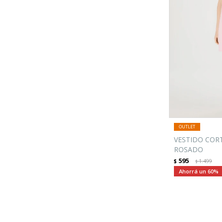
VESTIDO COR
ROSADO
595
$
1.499
$
60