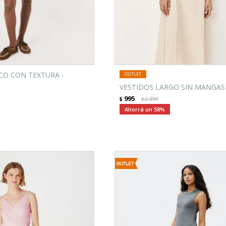
CO CON TEXTURA -
VESTIDOS LARGO SIN MANGAS 
995
$
2.399
$
58