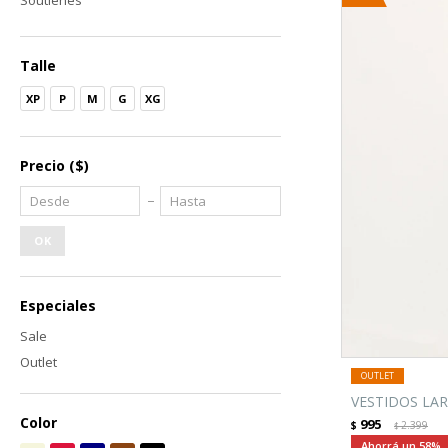
Soutienes
Talle
XP
P
M
G
XG
Precio
($)
OK
Especiales
Sale
Outlet
VESTIDOS LAR
Color
995
$
2.399
$
58