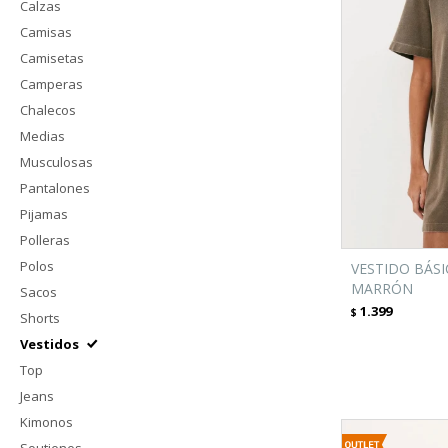
Calzas
Camisas
Camisetas
Camperas
Chalecos
Medias
Musculosas
Pantalones
Pijamas
Polleras
Polos
VESTIDO BÁS
MARRÓN
Sacos
1.399
$
Shorts
Vestidos
Top
Jeans
Kimonos