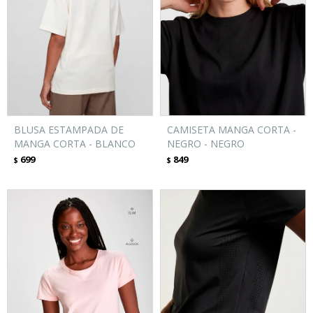
BLUSA ESTAMPADA DE
CAMISETA MANGA CORTA -
MANGA CORTA - BLANCO
NEGRO - NEGRO
699
849
$
$