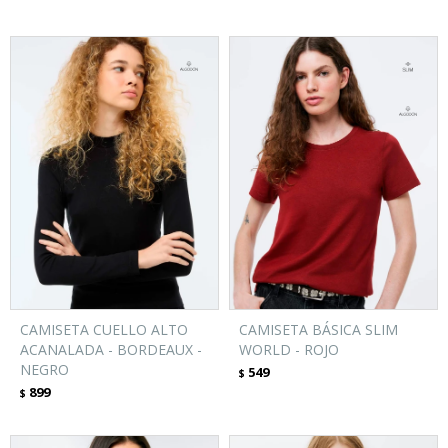
CAMISETA CUELLO ALTO
CAMISETA BÁSICA SLIM
ACANALADA - BORDEAUX -
WORLD - ROJO
NEGRO
549
$
899
$