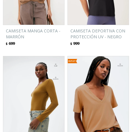
CAMISETA MANGA CORTA -
CAMISETA DEPORTIVA CON
MARRÓN
PROTECCIÓN UV - NEGRO
699
999
$
$