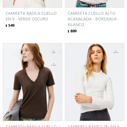
CAMISETA BÁSICA CUELLO
CAMISETA CUELLO ALTO
EN V - VERDE OSCURO
ACANALADA - BORDEAUX -
BLANCO
549
$
899
$
CAMISETA BÁSICA CUELLO
CAMISETA BÁSICA EN TELA