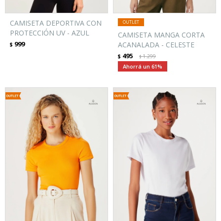
CAMISETA DEPORTIVA CON
PROTECCIÓN UV - AZUL
CAMISETA MANGA CORTA
999
ACANALADA - CELESTE
$
495
$
1.299
$
61