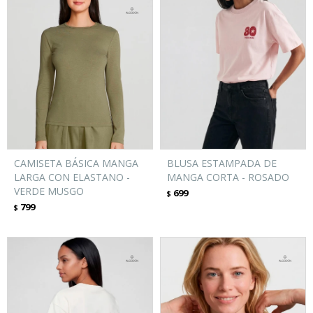
CAMISETA BÁSICA MANGA
BLUSA ESTAMPADA DE
LARGA CON ELASTANO -
MANGA CORTA - ROSADO
VERDE MUSGO
699
$
799
$