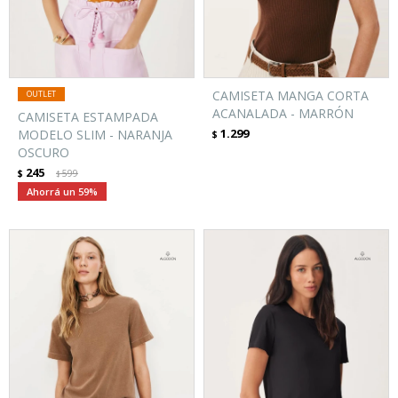
CAMISETA MANGA CORTA
ACANALADA - MARRÓN
CAMISETA ESTAMPADA
1.299
MODELO SLIM - NARANJA
$
OSCURO
245
$
599
$
59