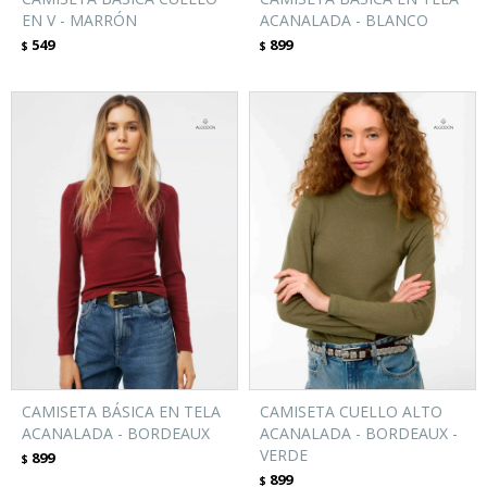
EN V - MARRÓN
ACANALADA - BLANCO
549
899
$
$
CAMISETA BÁSICA EN TELA
CAMISETA CUELLO ALTO
ACANALADA - BORDEAUX
ACANALADA - BORDEAUX -
VERDE
899
$
899
$