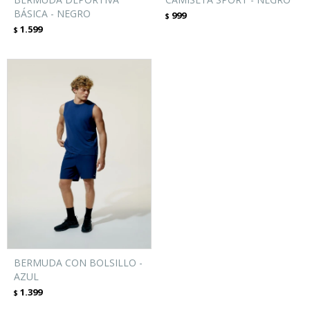
BÁSICA - NEGRO
999
$
1.599
$
BERMUDA CON BOLSILLO -
AZUL
1.399
$