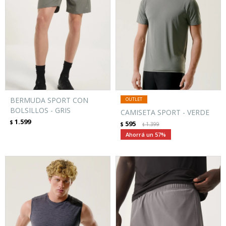
BERMUDA SPORT CON
BOLSILLOS - GRIS
CAMISETA SPORT - VERDE
1.599
$
595
$
1.399
$
57