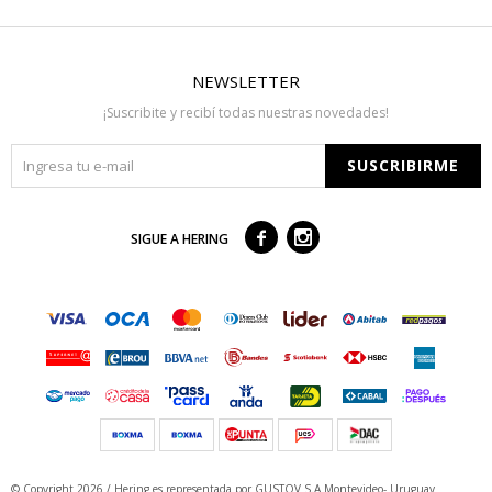
NEWSLETTER
¡Suscribite y recibí todas nuestras novedades!
SUSCRIBIRME



SIGUE A HERING
© Copyright 2026 / Hering
es representada por GUSTOV S.A Montevideo- Uruguay