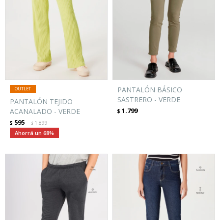
PANTALÓN BÁSICO
SASTRERO - VERDE
PANTALÓN TEJIDO
1.799
ACANALADO - VERDE
$
595
$
1.899
$
68