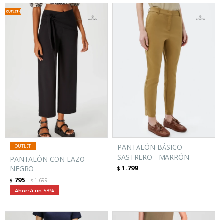
PANTALÓN BÁSICO
SASTRERO - MARRÓN
PANTALÓN CON LAZO -
1.799
NEGRO
$
795
$
1.699
$
53