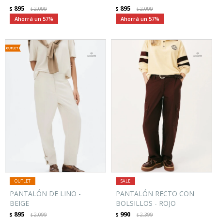
895
895
$
2.099
$
2.099
$
$
57
57
PANTALÓN DE LINO -
PANTALÓN RECTO CON
BEIGE
BOLSILLOS - ROJO
895
990
$
2.099
$
2.399
$
$