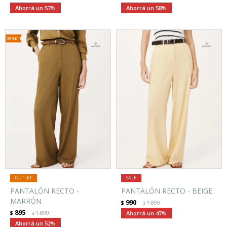
57
58
PANTALÓN RECTO -
PANTALÓN RECTO - BEIGE
MARRÓN
990
$
1.899
$
895
$
1.899
47
$
52