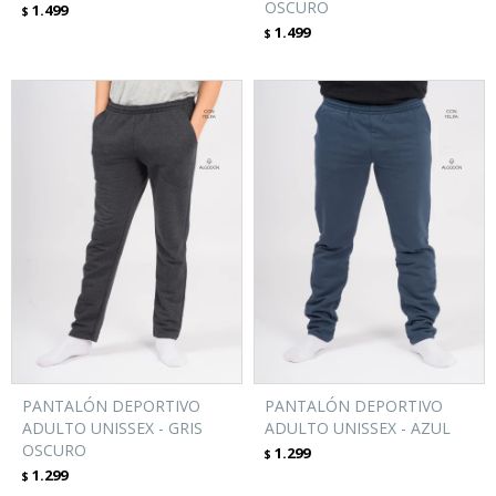
OSCURO
1.499
$
1.499
$
PANTALÓN DEPORTIVO
PANTALÓN DEPORTIVO
ADULTO UNISSEX - GRIS
ADULTO UNISSEX - AZUL
OSCURO
1.299
$
1.299
$