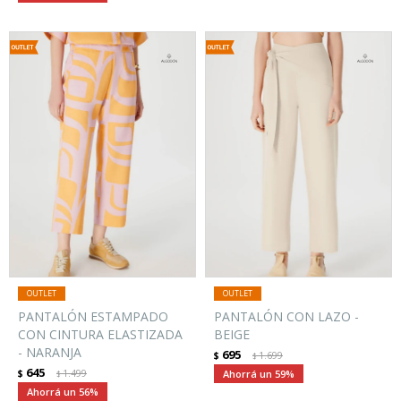
PANTALÓN ESTAMPADO
PANTALÓN CON LAZO -
CON CINTURA ELASTIZADA
BEIGE
- NARANJA
695
$
1.699
$
645
$
1.499
59
$
56