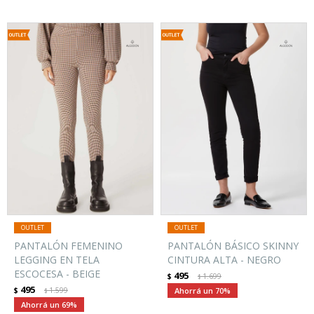
PANTALÓN FEMENINO
PANTALÓN BÁSICO SKINNY
LEGGING EN TELA
CINTURA ALTA - NEGRO
ESCOCESA - BEIGE
495
$
1.699
$
495
$
1.599
70
$
69