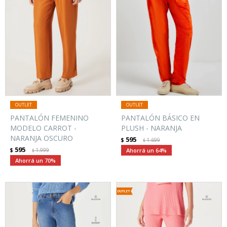
PANTALÓN FEMENINO
PANTALÓN BÁSICO EN
MODELO CARROT -
PLUSH - NARANJA
NARANJA OSCURO
595
$
1.699
$
595
$
1.999
64
$
70