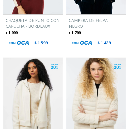
CHAQUETA DE PUNTO CON
CAMPERA DE FELPA -
CAPUCHA - BORDEAUX
NEGRO
1.999
1.799
$
$
1.599
1.439
$
$