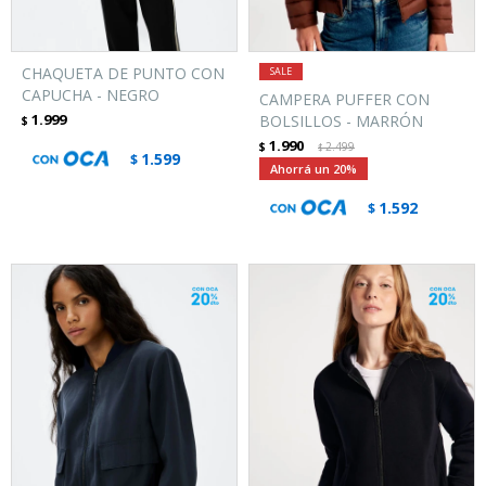
CHAQUETA DE PUNTO CON
CAPUCHA - NEGRO
CAMPERA PUFFER CON
1.999
BOLSILLOS - MARRÓN
$
1.990
$
2.499
$
1.599
$
20
1.592
$