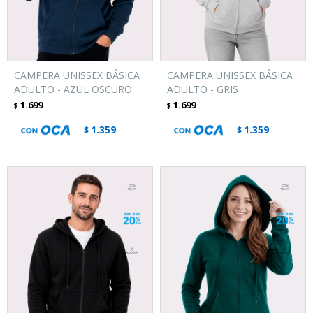
CAMPERA UNISSEX BÁSICA
CAMPERA UNISSEX BÁSICA
ADULTO - AZUL OSCURO
ADULTO - GRIS
1.699
1.699
$
$
1.359
1.359
$
$